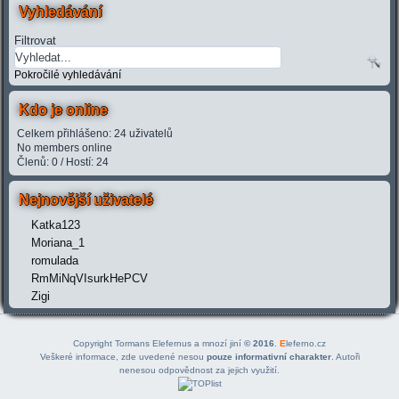
Vyhledávání
Filtrovat
Pokročilé vyhledávání
Kdo je online
Celkem přihlášeno: 24 uživatelů
No members online
Členů: 0 / Hostí: 24
Nejnovější uživatelé
Katka123
Moriana_1
romulada
RmMiNqVIsurkHePCV
Zigi
Copyright Tormans Elefernus a mnozí jiní
© 2016
.
E
leferno.cz
Veškeré informace, zde uvedené nesou
pouze informativní charakter
. Autoři
nenesou odpovědnost za jejich využití.