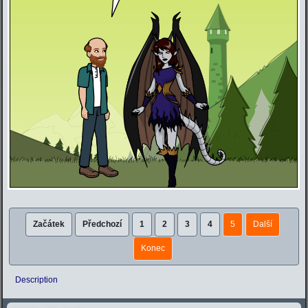
Začátek
Předchozí
1
2
3
4
5
Další
Konec
Description