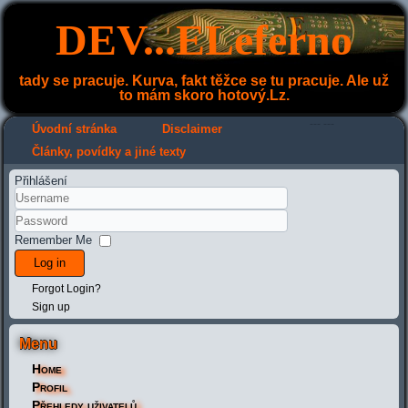
DEV...ELeferno
tady se pracuje. Kurva, fakt těžce se tu pracuje. Ale už
to mám skoro hotový.Lz.
---
---
Úvodní stránka
Disclaimer
Články, povídky a jiné texty
Přihlášení
Remember Me
Log in
Forgot Login?
Sign up
Menu
Home
Profil
Přehledy uživatelů