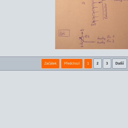
Začátek
Předchozí
1
2
3
Další