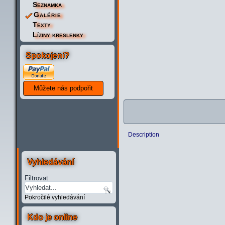
Seznamka
Galérie
Texty
Líziny kreslenky
Spokojeni?
Description
Vyhledávání
Filtrovat
Pokročilé vyhledávání
Kdo je online