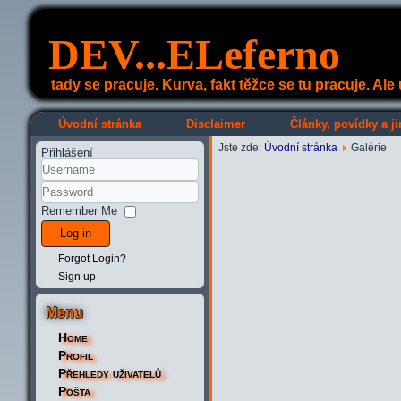
DEV...ELeferno
tady se pracuje. Kurva, fakt těžce se tu pracuje. Al
Úvodní stránka
Disclaimer
Články, povídky a ji
Jste zde:
Úvodní stránka
Galérie
Přihlášení
Remember Me
Log in
Forgot Login?
Sign up
Menu
Home
Profil
Přehledy uživatelů
Pošta