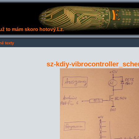
e už to mám skoro hotový.Lz.
né texty
sz-kdiy-vibrocontroller_sche