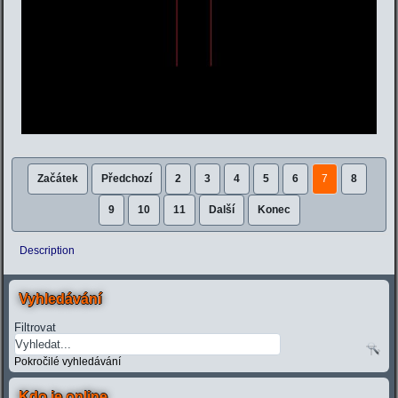
Začátek
Předchozí
2
3
4
5
6
7
8
9
10
11
Další
Konec
Description
Vyhledávání
Filtrovat
Pokročilé vyhledávání
Kdo je online