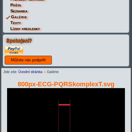
Pošta
Seznamka
Galérie
Texty
Líziny kreslenky
Spokojeni?
Jste zde:
Úvodní stránka
Galérie
800px-ECG-PQRSkomplexT.svg