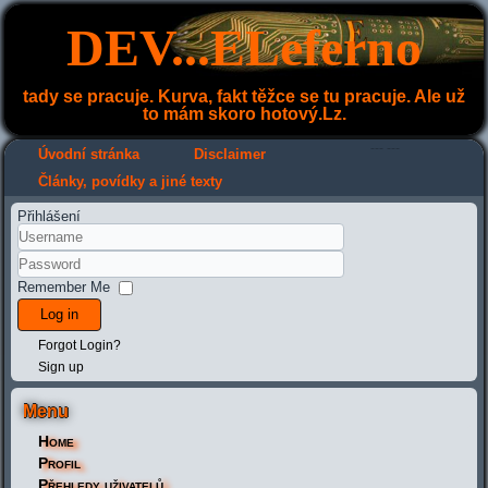
DEV...ELeferno
tady se pracuje. Kurva, fakt těžce se tu pracuje. Ale už
to mám skoro hotový.Lz.
---
---
Úvodní stránka
Disclaimer
Články, povídky a jiné texty
Přihlášení
Remember Me
Log in
Forgot Login?
Sign up
Menu
Home
Profil
Přehledy uživatelů