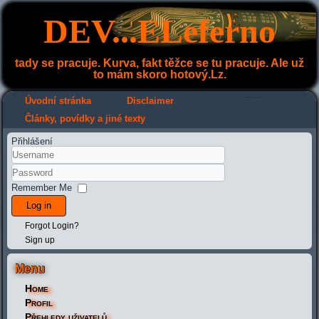
DEV...ELeferno
tady se pracuje. Kurva, fakt těžce se tu pracuje. Ale už
to mám skoro hotový.Lz.
---
---
Úvodní stránka
Disclaimer
Články, povídky a jiné texty
Přihlášení
Remember Me
Log in
Forgot Login?
Sign up
Menu
Home
Profil
Přehledy uživatelů