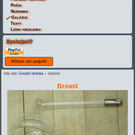
Pošta
Seznamka
Galérie
Texty
Líziny kreslenky
Spokojeni?
Jste zde:
Úvodní stránka
Galérie
Breast