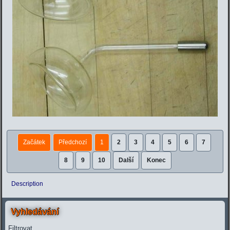
Začátek
Předchozí
1
2
3
4
5
6
7
8
9
10
Další
Konec
Description
Vyhledávání
Filtrovat