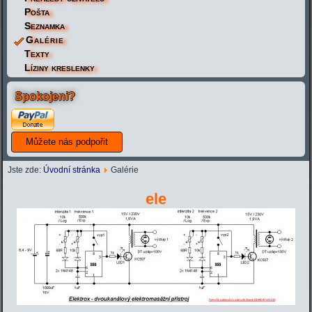
Pošta
Seznamka
Galérie
Texty
Líziny kreslenky
Spokojeni?
Jste zde:
Úvodní stránka
Galérie
ele