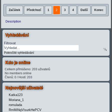
Začátek
Předchozí
1
2
3
4
Další
Konec
Description
Vyhledávání
Filtrovat
Pokročilé vyhledávání
Kdo je online
Celkem přihlášeno: 203 uživatelů
No members online
Členů: 0 / Hostí: 203
Nejnovější uživatelé
Katka123
Moriana_1
romulada
RmMiNqVIsurkHePCV