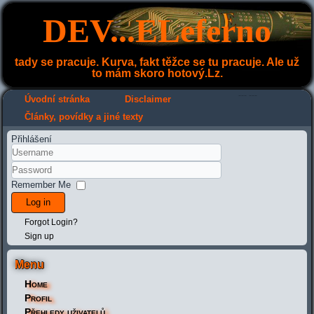
DEV...ELeferno
tady se pracuje. Kurva, fakt těžce se tu pracuje. Ale už
to mám skoro hotový.Lz.
---
---
Úvodní stránka
Disclaimer
Články, povídky a jiné texty
Přihlášení
Remember Me
Log in
Forgot Login?
Sign up
Menu
Home
Profil
Přehledy uživatelů