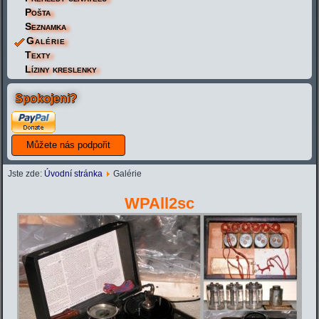
Pošta
Seznamka
Galérie
Texty
Líziny kreslenky
Spokojeni?
Jste zde:
Úvodní stránka
Galérie
WPAll2sc