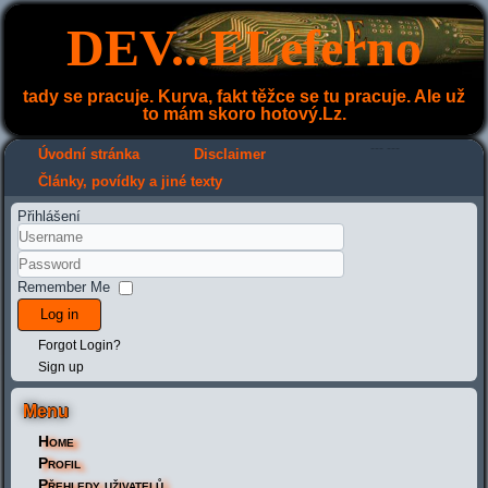
DEV...ELeferno
tady se pracuje. Kurva, fakt těžce se tu pracuje. Ale už
to mám skoro hotový.Lz.
---
---
Úvodní stránka
Disclaimer
Články, povídky a jiné texty
Přihlášení
Remember Me
Log in
Forgot Login?
Sign up
Menu
Home
Profil
Přehledy uživatelů