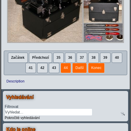
Začátek
Předchozí
35
36
37
38
39
40
41
42
43
44
Další
Konec
Description
Vyhledávání
Filtrovat
Pokročilé vyhledávání
Kdo je online