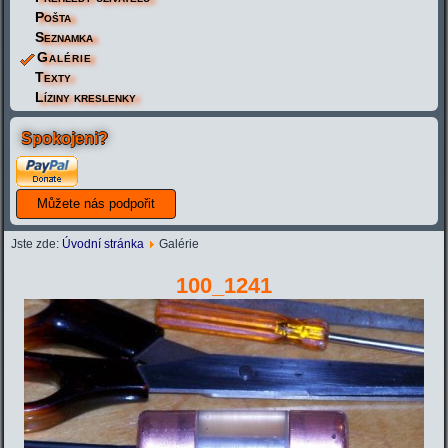
Pošta
Seznamka
Galérie
Texty
Líziny kreslenky
Spokojeni?
Jste zde:
Úvodní stránka
Galérie
100_1241