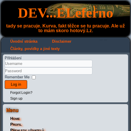
DEV...ELeferno
tady se pracuje. Kurva, fakt těžce se tu pracuje. Ale už
to mám skoro hotový.Lz.
---
---
Úvodní stránka
Disclaimer
Články, povídky a jiné texty
Přihlášení
Remember Me
Log in
Forgot Login?
Sign up
Menu
Home
Profil
Přehledy uživatelů