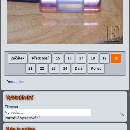
Začátek
Předchozí
15
16
17
18
19
20
21
22
23
24
Další
Konec
Description
Vyhledávání
Filtrovat
Pokročilé vyhledávání
Kdo je online