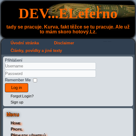
DEV...ELeferno
tady se pracuje. Kurva, fakt těžce se tu pracuje. Ale už
to mám skoro hotový.Lz.
---
---
Úvodní stránka
Disclaimer
Články, povídky a jiné texty
Přihlášení
Remember Me
Log in
Forgot Login?
Sign up
Menu
Home
Profil
Přehledy uživatelů