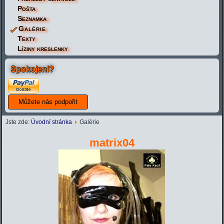
Pošta
Seznamka
Galérie
Texty
Líziny kreslenky
Spokojeni?
Jste zde:
Úvodní stránka
Galérie
matrix04