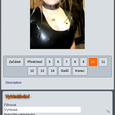
Začátek
Předchozí
5
6
7
8
9
10
11
12
13
14
Další
Konec
Description
Vyhledávání
Filtrovat
Pokročilé vyhledávání