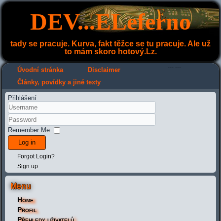
DEV...ELeferno
tady se pracuje. Kurva, fakt těžce se tu pracuje. Ale už
to mám skoro hotový.Lz.
---
---
Úvodní stránka
Disclaimer
Články, povídky a jiné texty
Přihlášení
Remember Me
Log in
Forgot Login?
Sign up
Menu
Home
Profil
Přehledy uživatelů