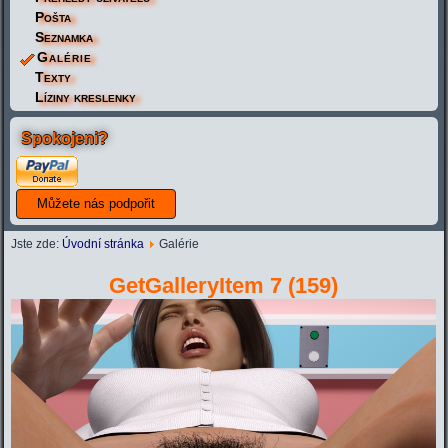
Pošta
Seznamka
Galérie
Texty
Líziny kreslenky
Spokojeni?
Jste zde:
Úvodní stránka
Galérie
GetGalleryItem 7 (159)