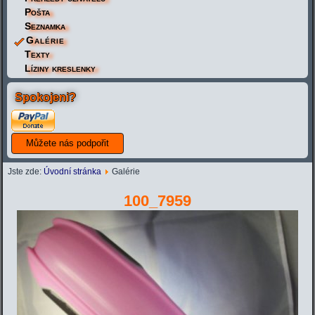
Pošta
Seznamka
Galérie
Texty
Líziny kreslenky
Spokojeni?
Jste zde:
Úvodní stránka
Galérie
100_7959