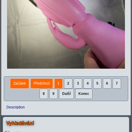
Začátek
Předchozí
1
2
3
4
5
6
7
8
9
Další
Konec
Description
Vyhledávání