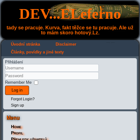
DEV...ELeferno
tady se pracuje. Kurva, fakt těžce se tu pracuje. Ale už
to mám skoro hotový.Lz.
---
---
Úvodní stránka
Disclaimer
Články, povídky a jiné texty
Přihlášení
Remember Me
Log in
Forgot Login?
Sign up
Menu
Home
Profil
Přehledy uživatelů