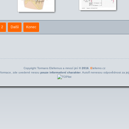
2
Další
Konec
Copyright Tormans Elefernus a mnozí jiní
© 2016
.
E
leferno.cz
nformace, zde uvedené nesou
pouze informativní charakter
. Autoři nenesou odpovědnost za jeji