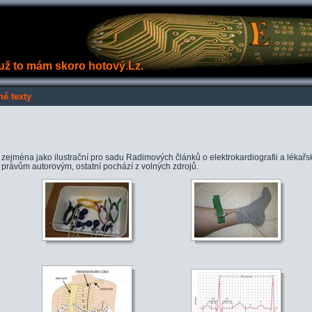
e už to mám skoro hotový.Lz.
né texty
í zejména jako ilustrační pro sadu Radimových článků o elektrokardiografii a lékařsk
právům autorovým, ostatní pochází z volných zdrojů.