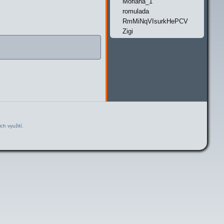
Moriana_1
romulada
RmMiNqVIsurkHePCV
Zigi
ch využití.