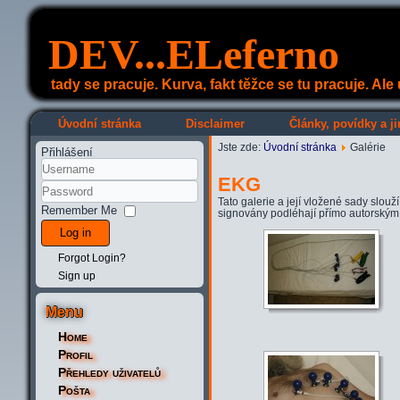
DEV...ELeferno
tady se pracuje. Kurva, fakt těžce se tu pracuje. Al
Úvodní stránka
Disclaimer
Články, povídky a ji
Jste zde:
Úvodní stránka
Galérie
Přihlášení
EKG
Tato galerie a její vložené sady slouž
Remember Me
signovány podléhají přímo autorským 
Log in
Forgot Login?
Sign up
Menu
Home
Profil
Přehledy uživatelů
Pošta