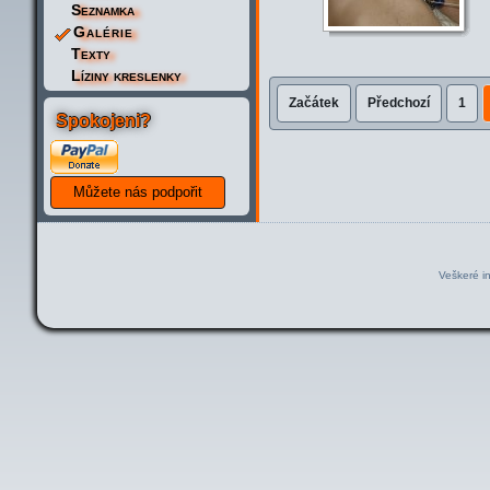
Seznamka
Galérie
Texty
Líziny kreslenky
Začátek
Předchozí
1
Spokojeni?
Veškeré i