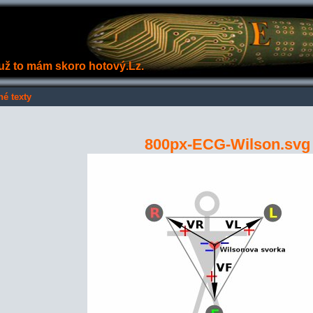
e už to mám skoro hotový.Lz.
né texty
800px-ECG-Wilson.svg