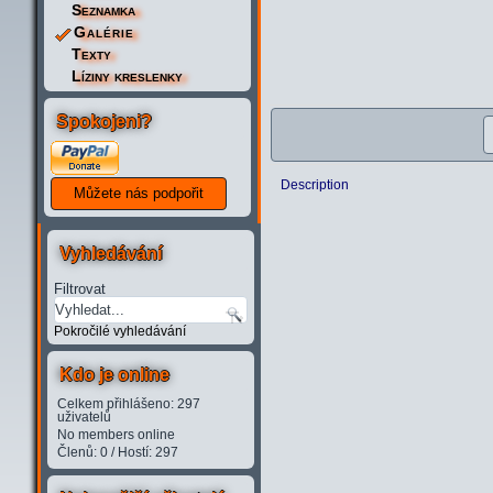
Seznamka
Galérie
Texty
Líziny kreslenky
Spokojeni?
Description
Vyhledávání
Filtrovat
Pokročilé vyhledávání
Kdo je online
Celkem přihlášeno: 297
uživatelů
No members online
Členů: 0 / Hostí: 297