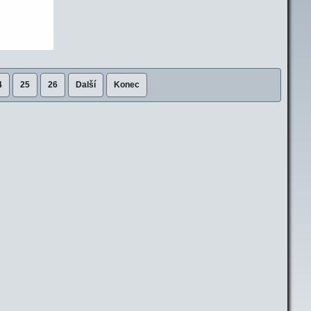
4
25
26
Další
Konec