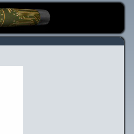
---
---