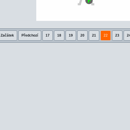
Začátek
Předchozí
17
18
19
20
21
22
23
2