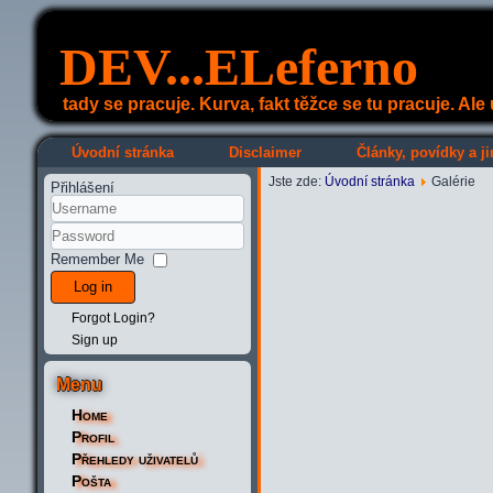
DEV...ELeferno
tady se pracuje. Kurva, fakt těžce se tu pracuje. Al
Úvodní stránka
Disclaimer
Články, povídky a ji
Jste zde:
Úvodní stránka
Galérie
Přihlášení
Remember Me
Log in
Forgot Login?
Sign up
Menu
Home
Profil
Přehledy uživatelů
Pošta