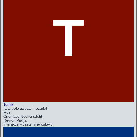
T
Tomik
-toto pole uživatel nezadal
Muž
Orientace
Nechci sdělit
Region
Praha
Interakce
Můžete mne oslovit