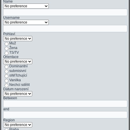
Name
Username
Pohlaví
Muž
Žena
TS/TV
Orientace
Dominantní
submisivní
sWiTchující
Vanilka
Nechci sdělit
Datum narození
Between
and
Region
Praha