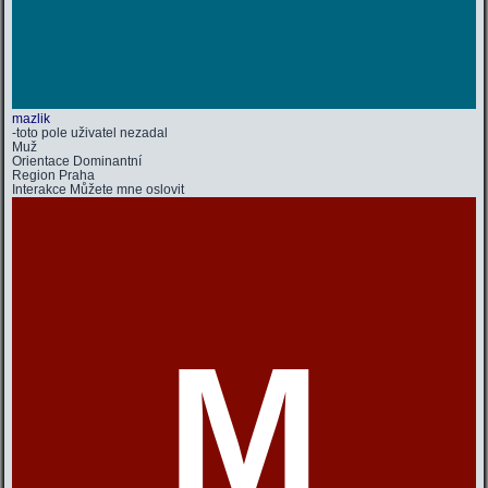
mazlik
-toto pole uživatel nezadal
Muž
Orientace
Dominantní
Region
Praha
Interakce
Můžete mne oslovit
M