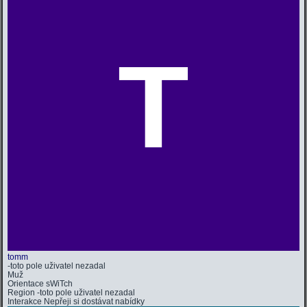
T
tomm
-toto pole uživatel nezadal
Muž
Orientace
sWiTch
Region
-toto pole uživatel nezadal
Interakce
Nepřeji si dostávat nabídky