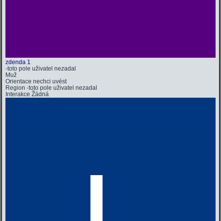
zdenda 1
-toto pole uživatel nezadal
Muž
Orientace
nechci uvést
Region
-toto pole uživatel nezadal
Interakce
Žádná
L