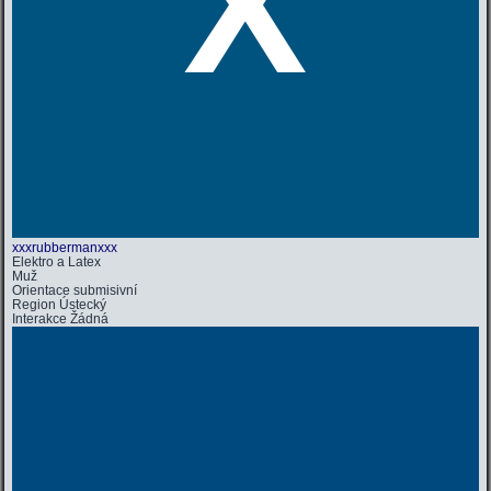
X
xxxrubbermanxxx
Elektro a Latex
Muž
Orientace
submisivní
Region
Ústecký
Interakce
Žádná