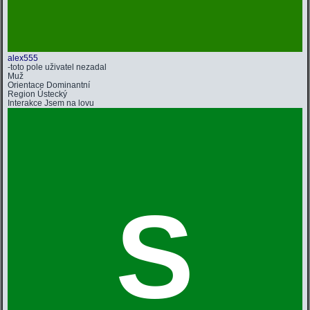
alex555
-toto pole uživatel nezadal
Muž
Orientace
Dominantní
Region
Ústecký
Interakce
Jsem na lovu
S