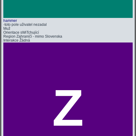
hammer
-toto pole uživatel nezadal
Muž
Orientace
sWiTchující
Region
Zahraničí - mimo Slovenska
Interakce
Žádná
Z