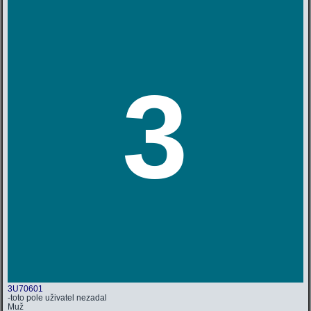
3
3U70601
-toto pole uživatel nezadal
Muž