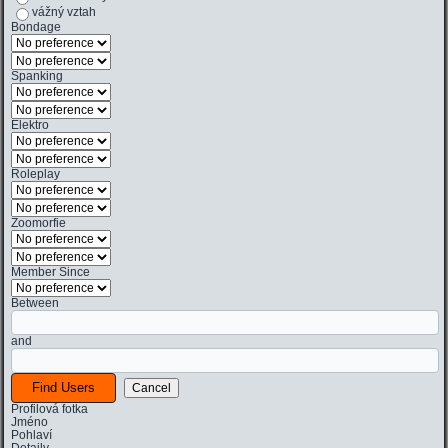
vážný vztah
Bondage
Spanking
Elektro
Roleplay
Zoomorfie
Member Since
Between
and
Profilová fotka
Jméno
Pohlaví