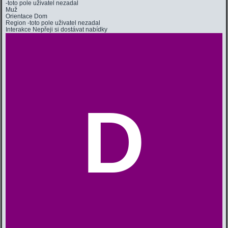
-toto pole uživatel nezadal
Muž
Orientace
Dom
Region
-toto pole uživatel nezadal
Interakce
Nepřeji si dostávat nabídky
D