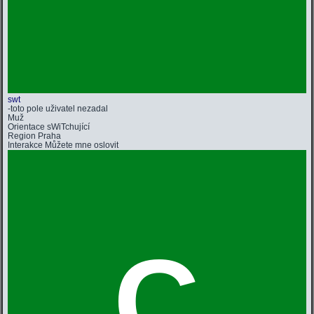
swt
-toto pole uživatel nezadal
Muž
Orientace
sWiTchující
Region
Praha
Interakce
Můžete mne oslovit
C