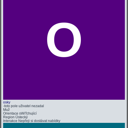
O
osky
-toto pole uživatel nezadal
Muž
Orientace
sWiTchující
Region
Ústecký
Interakce
Nepřeji si dostávat nabídky