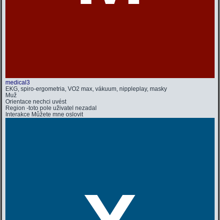
medical3
EKG, spiro-ergometria, VO2 max, vákuum, nippleplay, masky
Muž
Orientace
nechci uvést
Region
-toto pole uživatel nezadal
Interakce
Můžete mne oslovit