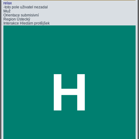
relax
-toto pole uživatel nezadal
Muž
Orientace
submisivní
Region
Ústecký
Interakce
Hledám protějšek
H