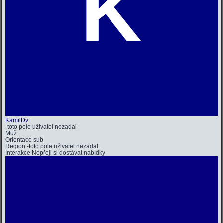
K
KamilDv
-toto pole uživatel nezadal
Muž
Orientace
sub
Region
-toto pole uživatel nezadal
Interakce
Nepřeji si dostávat nabídky