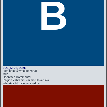
B
BOB_MARLEOZE
-toto pole uživatel nezadal
Muž
Orientace
Dominantní
Region
Zahraničí - mimo Slovenska
Interakce
Můžete mne oslovit