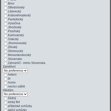
Brno
Středočeský
Liberecký
Královéhradecký
Pardubický
Vysočina
Jihočeský
Plzeňský
Karlovarský
Ústecký
Jihomoravský
Zlínský
Olomoucký
Moravskoslezský
Slovensko
Zahraničí - mimo Slovenska
Zaměření
hetero
bi
homo
nechci sdělit
Hledám
žádný
lehký flirt
přátelské schůzky
akční schůzky