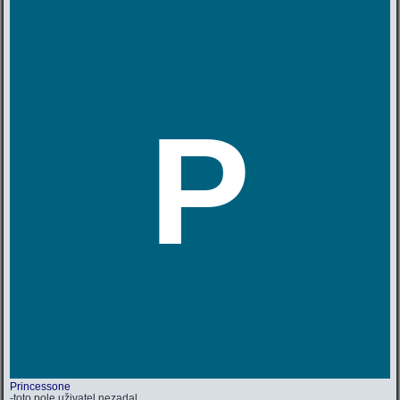
P
Princessone
-toto pole uživatel nezadal