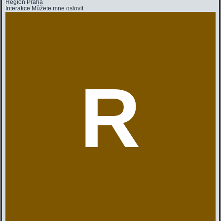
Region
Praha
Interakce
Můžete mne oslovit
R