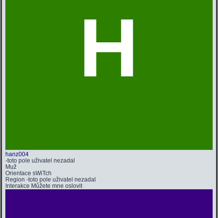
H
hanz004
-toto pole uživatel nezadal
Muž
Orientace
sWiTch
Region
-toto pole uživatel nezadal
Interakce
Můžete mne oslovit