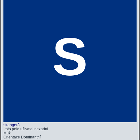
S
stranger3
-toto pole uživatel nezadal
Muž
Orientace
Dominantní