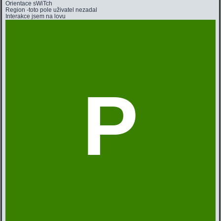
Orientace
sWiTch
Region
-toto pole uživatel nezadal
Interakce
jsem na lovu
P