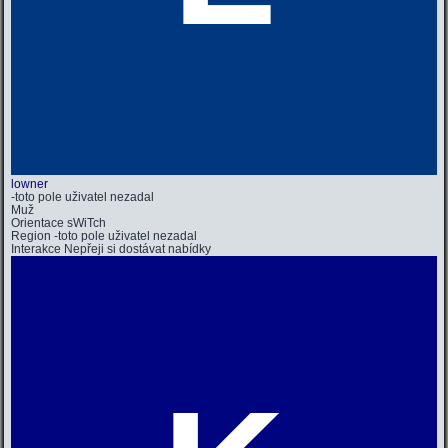
lowner
-toto pole uživatel nezadal
Muž
Orientace
sWiTch
Region
-toto pole uživatel nezadal
Interakce
Nepřeji si dostávat nabídky