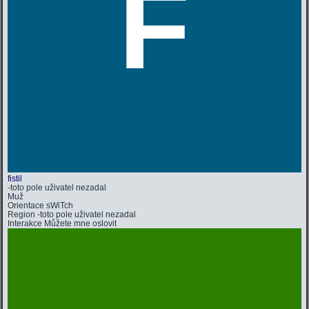
F
fistil
-toto pole uživatel nezadal
Muž
Orientace
sWiTch
Region
-toto pole uživatel nezadal
Interakce
Můžete mne oslovit