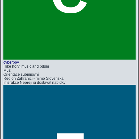
cyberboy
I like hory ,music and bdsm
Muž
Orientace
submisivní
Region
Zahraničí - mimo Slovenska
Interakce
Nepřeji si dostávat nabídky