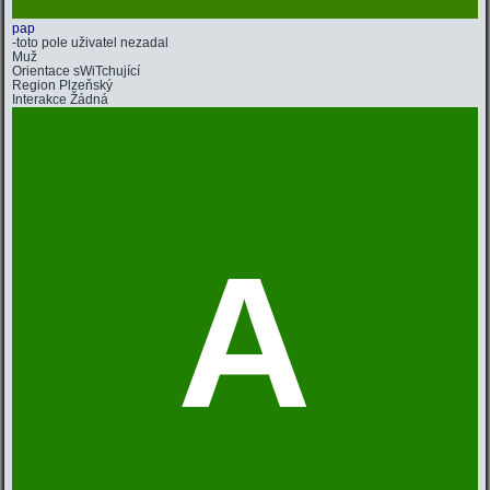
pap
-toto pole uživatel nezadal
Muž
Orientace
sWiTchující
Region
Plzeňský
Interakce
Žádná
A