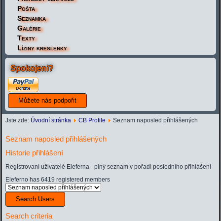
Pošta
Seznamka
Galérie
Texty
Líziny kreslenky
Spokojeni?
Jste zde:
Úvodní stránka
CB Profile
Seznam naposled přihlášených
Seznam naposled přihlášených
Historie přihlášení
Registrovaní uživatelé Eleferna - plný seznam v pořadí posledního přihlášení
Eleferno has 6419 registered members
Search Users
Search criteria