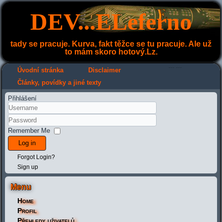
DEV...ELeferno
tady se pracuje. Kurva, fakt těžce se tu pracuje. Ale už
to mám skoro hotový.Lz.
---
---
Úvodní stránka
Disclaimer
Články, povídky a jiné texty
Přihlášení
Remember Me
Log in
Forgot Login?
Sign up
Menu
Home
Profil
Přehledy uživatelů