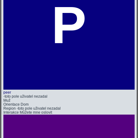
P
peer
-toto pole uživatel nezadal
Muž
Orientace
Dom
Region
-toto pole uživatel nezadal
Interakce
Můžete mne oslovit