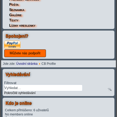
Pošta
Seznamka
Galérie
Texty
Líziny kreslenky
Spokojeni?
Jste zde:
Úvodní stránka
CB Profile
Vyhledávání
Filtrovat
Pokročilé vyhledávání
Kdo je online
Celkem přihlášeno: 6 uživatelů
No members online