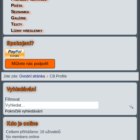
Pošta
Seznamka
Galérie
Texty
Líziny kreslenky
Spokojeni?
Jste zde:
Úvodní stránka
CB Profile
Vyhledávání
Filtrovat
Pokročilé vyhledávání
Kdo je online
Celkem přihlášeno: 16 uživatelů
No members online