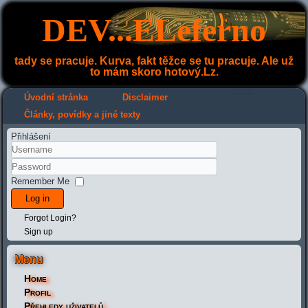
DEV...ELeferno
tady se pracuje. Kurva, fakt těžce se tu pracuje. Ale už
to mám skoro hotový.Lz.
---
---
Úvodní stránka
Disclaimer
Články, povídky a jiné texty
Přihlášení
Remember Me
Log in
Forgot Login?
Sign up
Menu
Home
Profil
Přehledy uživatelů