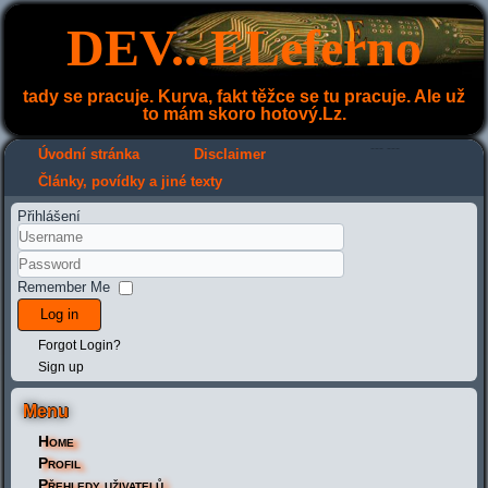
DEV...ELeferno
tady se pracuje. Kurva, fakt těžce se tu pracuje. Ale už
to mám skoro hotový.Lz.
---
---
Úvodní stránka
Disclaimer
Články, povídky a jiné texty
Přihlášení
Remember Me
Log in
Forgot Login?
Sign up
Menu
Home
Profil
Přehledy uživatelů