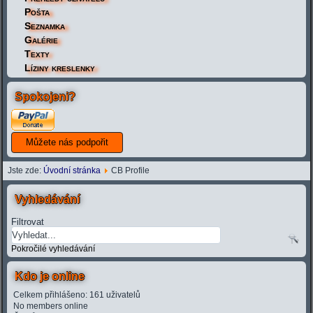
Pošta
Seznamka
Galérie
Texty
Líziny kreslenky
Spokojeni?
Jste zde:
Úvodní stránka
CB Profile
Vyhledávání
Filtrovat
Pokročilé vyhledávání
Kdo je online
Celkem přihlášeno: 161 uživatelů
No members online