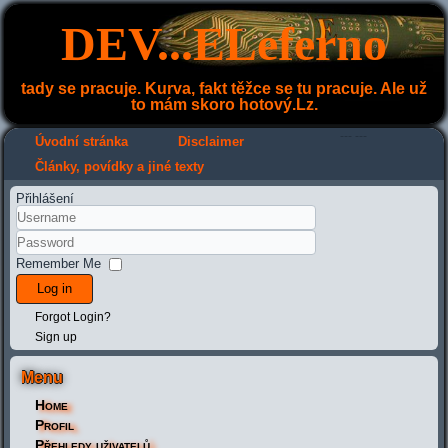
DEV...ELeferno
tady se pracuje. Kurva, fakt těžce se tu pracuje. Ale už
to mám skoro hotový.Lz.
---
---
Úvodní stránka
Disclaimer
Články, povídky a jiné texty
Přihlášení
Remember Me
Log in
Forgot Login?
Sign up
Menu
Home
Profil
Přehledy uživatelů