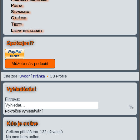
Pošta
Seznamka
Galérie
Texty
Líziny kreslenky
Spokojeni?
Jste zde:
Úvodní stránka
CB Profile
Vyhledávání
Filtrovat
Pokročilé vyhledávání
Kdo je online
Celkem přihlášeno: 132 uživatelů
No members online