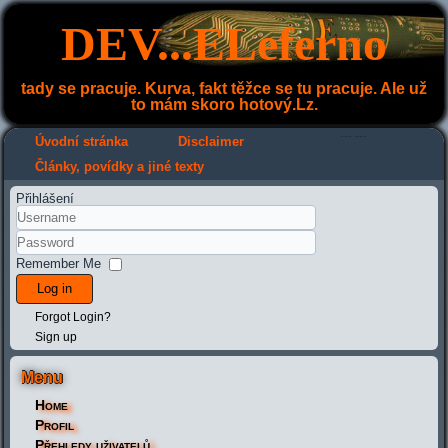
DEV...ELeferno
tady se pracuje. Kurva, fakt těžce se tu pracuje. Ale už
to mám skoro hotový.Lz.
---
---
Úvodní stránka
Disclaimer
Články, povídky a jiné texty
Přihlášení
Remember Me
Log in
Forgot Login?
Sign up
Menu
Home
Profil
Přehledy uživatelů