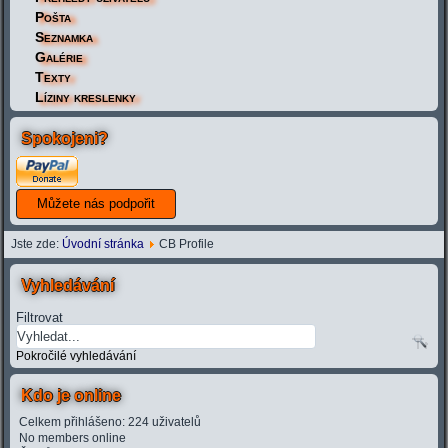
Pošta
Seznamka
Galérie
Texty
Líziny kreslenky
Spokojeni?
Jste zde:
Úvodní stránka
CB Profile
Vyhledávání
Filtrovat
Pokročilé vyhledávání
Kdo je online
Celkem přihlášeno: 224 uživatelů
No members online