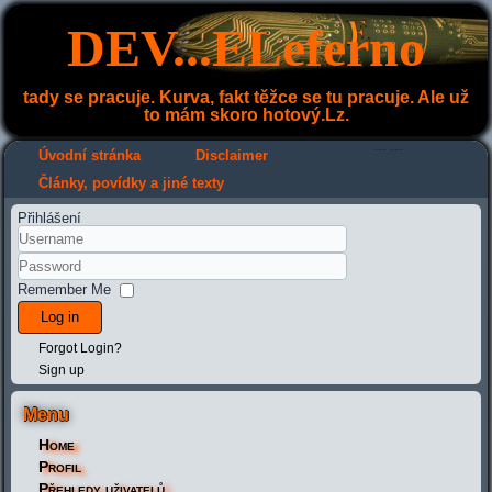
DEV...ELeferno
tady se pracuje. Kurva, fakt těžce se tu pracuje. Ale už
to mám skoro hotový.Lz.
---
---
Úvodní stránka
Disclaimer
Články, povídky a jiné texty
Přihlášení
Remember Me
Log in
Forgot Login?
Sign up
Menu
Home
Profil
Přehledy uživatelů